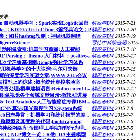
发表
arn 自动机器学习；Spark实现Logistic回归
解应春BW
2015-7-21
orks ；KDD15 Test of Time 3篇经典论文；P
解应春BW
2015-7-20
聚类；图片hashtag预测；神经机器翻译
解应春BW
2015-7-19
igenceScience
贾伟中科院合肥
2015-
elligence;自动图像索引;机器学习前瞻;人工智能
解应春BW
2015-7-18
sing； theano 入门材料 ；positive-...
解应春BW
2015-7-17
rning;机器学习维基指南;Google强化学习体系
解应春BW
2015-7-16
一些感想;使用机器学习的十大诀窍;马尔可夫链
解应春BW
2015-7-15
gio写的深度学习展望文章;WWW 2015会议
解应春BW
2015-7-14
计语言模型上的综述 ;概率统计虚拟实验室
解应春BW
2015-7-13
处理;概率建模语言;Reinforcement L...
解应春BW
2015-7-12
 Practice;图像视觉各个领域文献目录;微软AI进展
解应春BW
2015-7-10
 Text Analytics;人工智能癌症专家IBM...
解应春BW
2015-7-9
行的CNN算法;曙光深度学习XSystem系统
解应春BW
2015-7-8
教学讲座；web日志异常；机器学习和统计模型的差...
解应春BW
2015-7-7
模型及其变种的代码;bootstrapping
解应春BW
2015-7-6
ript的神经网络库;帝国理工学院智能行为理...
解应春BW
2015-7-5
UESO；NLP博文一览；R做LDA主题模型
解应春BW
2015-7-4