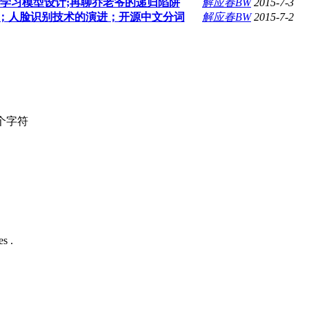
;机器学习模型设计;再聊乔老爷的递归陷阱
解应春BW
2015-7-3
mble方法；人脸识别技术的演进；开源中文分词
解应春BW
2015-7-2
个字符
s .