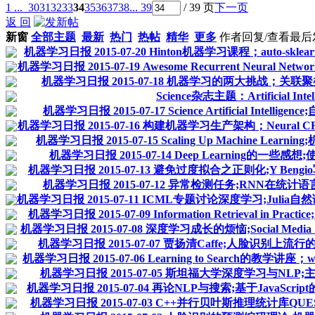
1 ...
30
31
32
33
34
35
36
37
38
... 39
/ 39 页
下一页
返 回
新窗
全部主题
最新
热门
热帖
精华
更多
作者
回复/查看
最后
机器学习日报 2015-07-20 Hinton机器学习课程；auto-skle
机器学习日报 2015-07-19 Awesome Recurrent Neural Netw
机器学习日报 2015-07-18 机器学习的两大挑战；关联
Science杂志主题：Artificial Intell
机器学习日报 2015-07-17 Science Artificial Int
机器学习日报 2015-07-16 构建机器学习生产架构；Neural CRF Par
机器学习日报 2015-07-15 Scaling Up Machine Lea
机器学习日报 2015-07-14 Deep Learning的
机器学习日报 2015-07-13 避免过度拟合之正则化;Y Ben
机器学习日报 2015-07-12 异常检测任务;RNN在统
机器学习日报 2015-07-11 ICML专题讨论深度学习;Julia自然语言
机器学习日报 2015-07-09 Information Retrieval in
机器学习日报 2015-07-08 深度学习成长的烦恼;Social Media &
机器学习日报 2015-07-07 贾扬清Caffe;人脸识别上流
机器学习日报 2015-07-06 Learning to Search的
机器学习日报 2015-07-05 斯坦福大学深度学习与NLP;主题
机器学习日报 2015-07-04 再论NLP与搜索;基于JavaSc
机器学习日报 2015-07-03 C++并行贝叶斯推理统计库Q