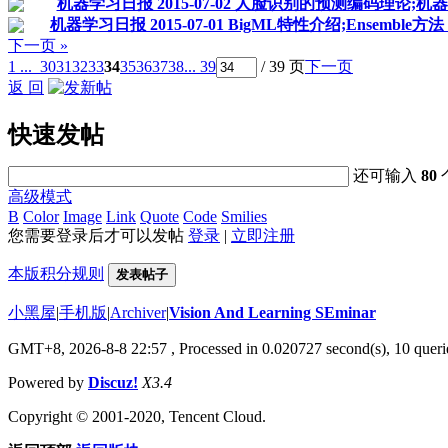
机器学习日报 2015-07-02 人脸识别的预测编码理论
机器学习日报 2015-07-01 BigML特性介绍;Ense
下一页 »
1 ...
30
31
32
33
34
35
36
37
38
... 39
/ 39 页
下一页
返 回
快速发帖
还可输入
80
高级模式
B
Color
Image
Link
Quote
Code
Smilies
您需要登录后才可以发帖
登录
|
立即注册
本版积分规则
发表帖子
小黑屋
|
手机版
|
Archiver
|
Vision And Learning SEminar
GMT+8, 2026-8-8 22:57
, Processed in 0.020727 second(s), 10 querie
Powered by
Discuz!
X3.4
Copyright © 2001-2020, Tencent Cloud.