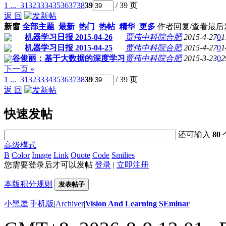
1 ...
31
32
33
34
35
36
37
38
39
/ 39 页
返 回
新窗
全部主题
最新
热门
热帖
精华
更多
作者
回复/查看
最后
机器学习日报 2015-04-26
贾伟中科院合肥
2015-4-27
0
1
机器学习日报 2015-04-25
贾伟中科院合肥
2015-4-27
0
1
谷俊丽：基于大数据的深度学习
贾伟中科院合肥
2015-3-23
0
2
下一页 »
1 ...
31
32
33
34
35
36
37
38
39
/ 39 页
返 回
快速发帖
还可输入
80
高级模式
B
Color
Image
Link
Quote
Code
Smilies
您需要登录后才可以发帖
登录
|
立即注册
本版积分规则
发表帖子
小黑屋
|
手机版
|
Archiver
|
Vision And Learning SEminar