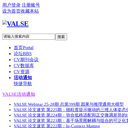
用户登录
注册账号
设为首页
收藏本站
搜索
首页
Portal
论坛
BBS
CV期刊会议
CV数据库
CV资源
活动通知
快捷导航
VALSE活动通知
VALSE Webinar 25-28期 总第399期 因果与推理通用大模型
VALSE 论文速览 第225期：细粒度提示驱动的三维人体姿态
VALSE 论文速览 第224期：弥合低秩适配和正交微调差异的Hous
VALSE 论文速览 第223期：基于场景图解耦与组合的可泛化复
VALSE 论文速览 第222期：In-Context Matting