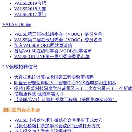
VALSE2019合肥
VALSE2018大连
VALSE2017厦门
VALSE Online
VALSE第三届在线组委会（VOOC）委员名单
VALSE第二届在线组委会（VOOC）委员名单
加入VALSER.ORG网站邀请信
首届VALSE在线理事会(VODB)理事名单
VALSE ONLINE第一届组委会委员名单
CV领域招聘信息
大数据系统计算技术国家工程实验室招聘
阿里云智能达摩院人工智能中心2019春季实习生招募
招聘 | 图普科技深度学习谜题又来了，这次它带来了一个新
亿咖通科技 诚招高端人才
【全职/实习】计算机视觉工程师（美图影像实验室）
国际国内会议参会
VALSE【搭伙学术】微信公众号平台正式发布
【原创秘籍】参加学术会议的“正确打开方式
点击报名加入学术会议搭伙群