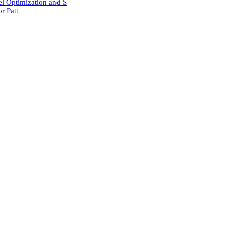
l Optimization and S
r Patt