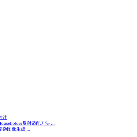
估计
eholder反射适配方法 ...
杂图像生成 ...