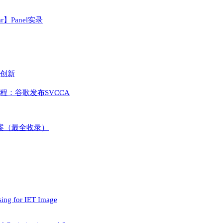
】Panel实录
构创新
全过程：谷歌发布SVCCA
及答案（最全收录）
sing for IET Image