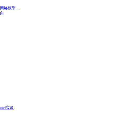
网络模型 ...
走向
nel实录