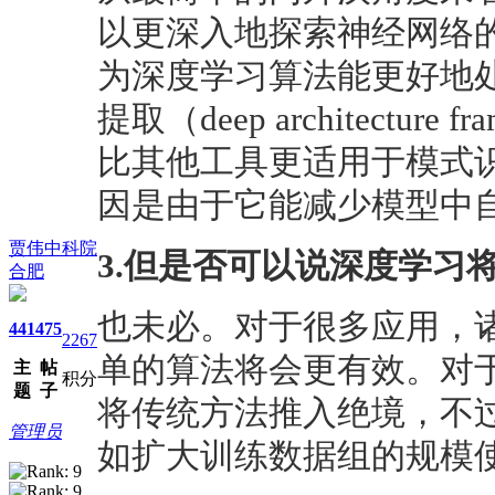
以更深入地探索神经网络
为深度学习算法能更好地
提取（deep architectu
比其他工具更适用于模式
因是由于它能减少模型中
贾伟中科院
3.但是否可以说深度学习
合肥
也未必。对于很多应用，
441
475
2267
单的算法将会更有效。对
主
帖
积分
题
子
将传统方法推入绝境，不
管理员
如扩大训练数据组的规模