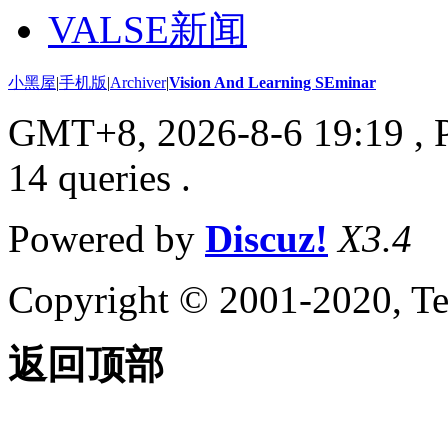
VALSE新闻
小黑屋
|
手机版
|
Archiver
|
Vision And Learning SEminar
GMT+8, 2026-8-6 19:19
, 
14 queries .
Powered by
Discuz!
X3.4
Copyright © 2001-2020, Te
返回顶部