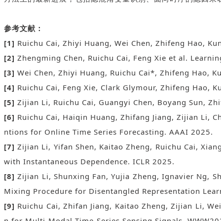
参考文献：
[1]
Ruichu Cai, Zhiyi Huang, Wei Chen, Zhifeng Hao, K
[2]
Zhengming Chen, Ruichu Cai, Feng Xie et al. Learnin
[3]
Wei Chen, Zhiyi Huang, Ruichu Cai*, Zhifeng Hao, Ku
[4]
Ruichu Cai, Feng Xie, Clark Glymour, Zhifeng Hao, K
[5]
Zijian Li, Ruichu Cai, Guangyi Chen, Boyang Sun, Zh
[6]
Ruichu Cai, Haiqin Huang, Zhifang Jiang, Zijian Li
ntions for Online Time Series Forecasting. AAAI 2025.
[7]
Zijian Li, Yifan Shen, Kaitao Zheng, Ruichu Cai, X
with Instantaneous Dependence. ICLR 2025.
[8]
Zijian Li, Shunxing Fan, Yujia Zheng, Ignavier Ng, 
Mixing Procedure for Disentangled Representation Lear
[9]
Ruichu Cai, Zhifan Jiang, Kaitao Zheng, Zijian Li, 
n for Multi-Modal Time-Series Sensing Signals. WWW20