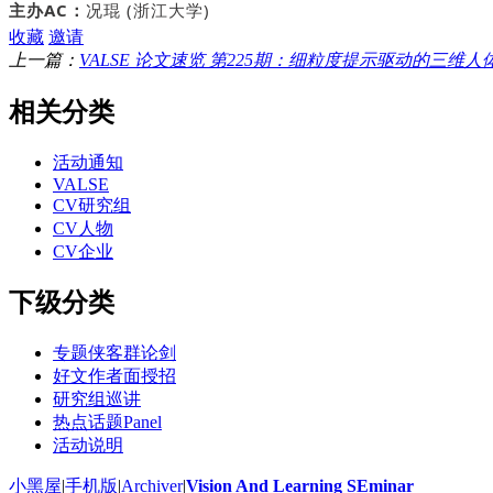
主办AC：
况琨 (浙江大学)
收藏
邀请
上一篇：
VALSE 论文速览 第225期：细粒度提示驱动的三维
相关分类
活动通知
VALSE
CV研究组
CV人物
CV企业
下级分类
专题侠客群论剑
好文作者面授招
研究组巡讲
热点话题Panel
活动说明
小黑屋
|
手机版
|
Archiver
|
Vision And Learning SEminar