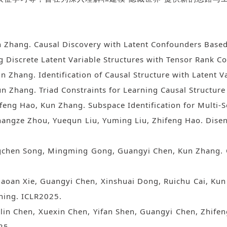
un Zhang. Causal Discovery with Latent Confounders Bas
g Discrete Latent Variable Structures with Tensor Rank C
n Zhang. Identification of Causal Structure with Latent
un Zhang. Triad Constraints for Learning Causal Structure
ifeng Hao, Kun Zhang. Subspace Identification for Multi
, Changze Zhou, Yuequn Liu, Yuming Liu, Zhifeng Hao. Di
iangchen Song, Mingming Gong, Guangyi Chen, Kun Zhang. 
Shaoan Xie, Guangyi Chen, Xinshuai Dong, Ruichu Cai, Ku
ning. ICLR2025.
Weilin Chen, Xuexin Chen, Yifan Shen, Guangyi Chen, Zhif
25.