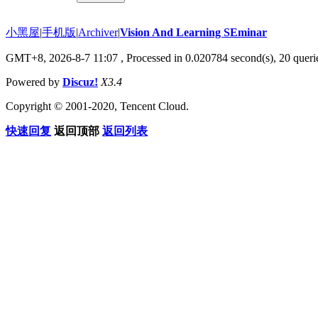
小黑屋
|
手机版
|
Archiver
|
Vision And Learning SEminar
GMT+8, 2026-8-7 11:07
, Processed in 0.020784 second(s), 20 querie
Powered by
Discuz!
X3.4
Copyright © 2001-2020, Tencent Cloud.
快速回复
返回顶部
返回列表