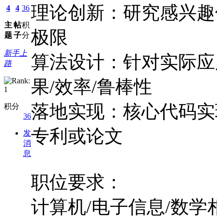
理论创新：研究感兴趣
4
4
36
主
帖
积
极限
题
子
分
新手上
算法设计：针对实际应
路
果/效率/鲁棒性
落地实现：核心代码实
积分
36
专利或论文
发
消
息
职位要求：
计算机/电子信息/数