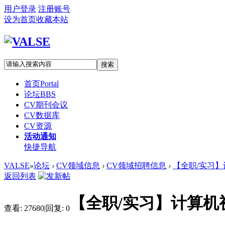
用户登录
注册账号
设为首页
收藏本站
搜索
首页
Portal
论坛
BBS
CV期刊会议
CV数据库
CV资源
活动通知
快捷导航
VALSE
»
论坛
›
CV领域信息
›
CV领域招聘信息
›
【全职/实习】
返回列表
【全职/实习】计算
查看:
27680
|
回复:
0