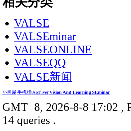
相关分类
VALSE
VALSEminar
VALSEONLINE
VALSEQQ
VALSE新闻
小黑屋
|
手机版
|
Archiver
|
Vision And Learning SEminar
GMT+8, 2026-8-8 17:02
, 
14 queries .