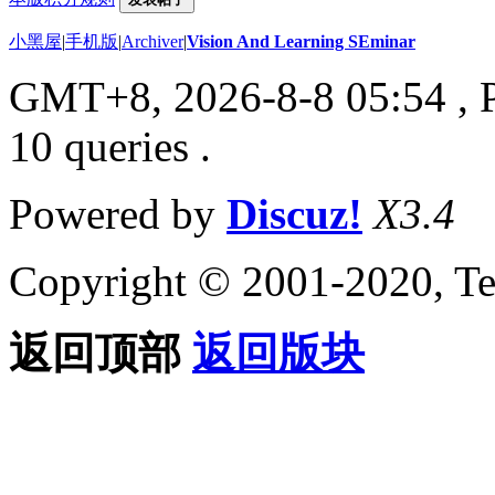
小黑屋
|
手机版
|
Archiver
|
Vision And Learning SEminar
GMT+8, 2026-8-8 05:54
, 
10 queries .
Powered by
Discuz!
X3.4
Copyright © 2001-2020, Te
返回顶部
返回版块