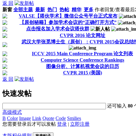
返 回
新窗
全部主题
最新
热门
热帖
精华
更多
作者
回复/查看
最后
VALSE【搭伙学术】微信公众号平台正式发布
【原创秘籍】参加学术会议的“正确打开方式”
点击报名加入学术会议搭伙群
CVPR 2016 论文网址
武汉大学张觅博士生（原创）：CVPR 2015会议总结
ICCV 2015 Main Conference Program 论文列表
Computer Science Conference Rankings
图像分析、计算机视觉会议的日历
CVPR 2015 (美国)
返 回
快速发帖
还可输入
80
高级模式
B
Color
Image
Link
Quote
Code
Smilies
您需要登录后才可以发帖
登录
|
立即注册
本版积分规则
发表帖子