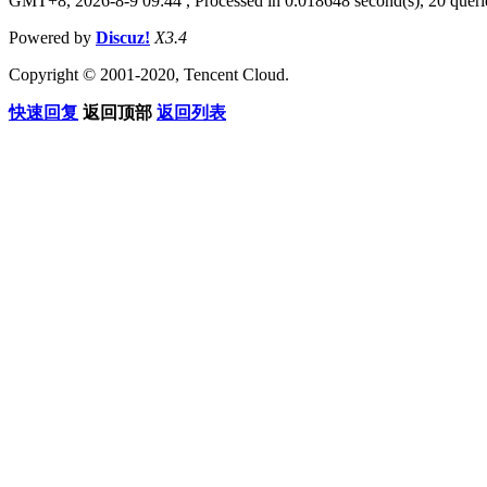
GMT+8, 2026-8-9 09:44
, Processed in 0.018648 second(s), 20 querie
Powered by
Discuz!
X3.4
Copyright © 2001-2020, Tencent Cloud.
快速回复
返回顶部
返回列表