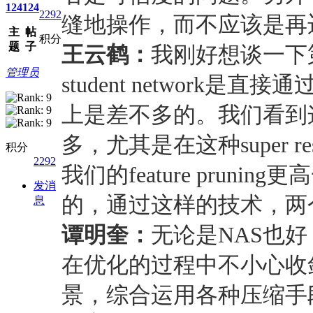
124
124
2292
缝地操作，而不应该是再
主
帖
积分
题
子
王云鹤：
我刚好想谈一下第
管理员
student netwo
上是差不多的。我们看到这个
多，尤其是在这种super
积分
2292
我们的feature pru
发消
的，通过这样的技术，两
息
谭明奎：
无论是NAS也
在优化的过程中不小心收
景，综合运用各种压缩手