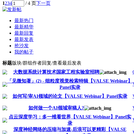
1
2
3
4
/ 4 页
下一页
最新热门
最新精华
最新回复
最新发表
抢沙发
我的帖子
标题
版块/群组
作者
回复/查看
最后发表
大数据系统计算技术国家工程实验室招聘
「见微知著」(2) - 细粒度视觉检索特辑【VALSE Webinar】
Panel实录
如何写/审AI领域的论文【VALSE Webinar】Panel实录
如何做一个AI领域审稿人?
点云深度学习：多一维看世界【VALSE Webinar】Panel实
录
深度神经网络的压缩与加速-后浪可以更精彩【VALSE