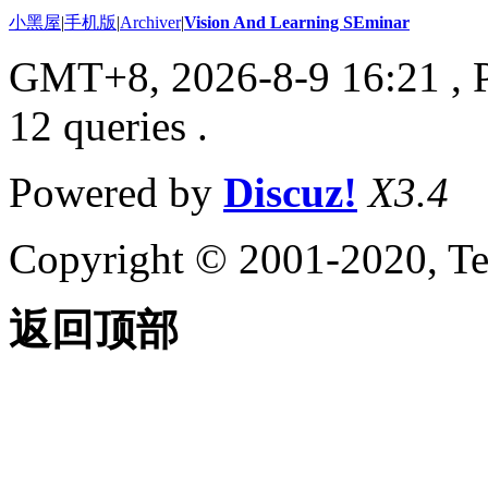
小黑屋
|
手机版
|
Archiver
|
Vision And Learning SEminar
GMT+8, 2026-8-9 16:21
, 
12 queries .
Powered by
Discuz!
X3.4
Copyright © 2001-2020, Te
返回顶部