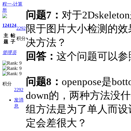
程一-计算
所
问题7：
对于2Dskel
124
124
限于图片大小检测的效
2292
主
帖
积分
决方法？
题
子
管理员
回答：
这个问题可以参
问题8：
openpose是bo
积分
2292
down的，两种方法
发消
息
组方法是为了单人而设
定会差很大？