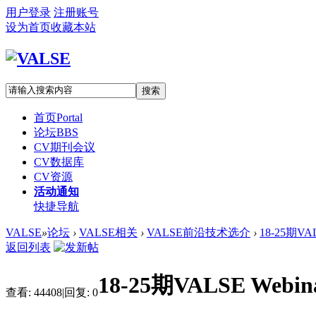
用户登录
注册账号
设为首页
收藏本站
搜索
首页
Portal
论坛
BBS
CV期刊会议
CV数据库
CV资源
活动通知
快捷导航
VALSE
»
论坛
›
VALSE相关
›
VALSE前沿技术选介
›
18-25期VA
返回列表
18-25期VALSE Web
查看:
44408
|
回复:
0