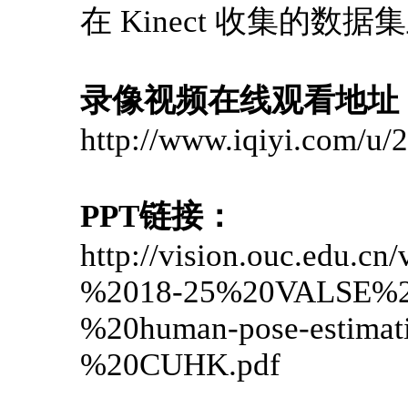
在 Kinect 收集的
录像视频在线观看地址
http://www.iqiyi.com/u
PPT链接：
http://vision.ouc.edu.cn
%2018-25%20VALSE%20
%20human-pose-estima
%20CUHK.pdf