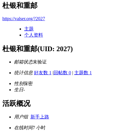
杜银和重邮
https://valser.org/?2027
主题
个人资料
杜银和重邮
(UID: 2027)
邮箱状态
未验证
统计信息
好友数 1
|
回帖数 0
|
主题数 1
性别
保密
生日
-
活跃概况
用户组
新手上路
在线时间
7 小时