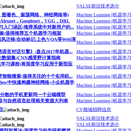
VALSE前沿技术选介
掘库(聚类、图着色、振荡网络、神经网络等)
Machine Learning [机器学习
exnet，Googlenet，VGG，DRL
Machine Learning [机器学习
深度学习入门误区;推荐系统中对新用户的...
Machine Learning [机器学习
义编辑;值得推荐五个机器学习框架
Machine Learning [机器学习
/画风迁移/自动标记/上色/VQA等Web演
Machine Learning [机器学习
语言对话引擎》;盘点2017年机器...
Machine Learning [机器学习
本简化数据集;CNN感受野计算指南
Machine Learning [机器学习
度的深度强化学习课程;将深度学习应用于新型应
Machine Learning [机器学习
h 进行更智能搜索;值得关注的十个实用机...
Machine Learning [机器学习
ensorFlow中快速构建神经网络;小众机器学
Machine Learning [机器学习
：通过分散的手机更新同一个云端模型
Machine Learning [机器学习
镜像；语音与自然语言处理相关资源大列表
Machine Learning [机器学习
启
CV领域招聘信息
VALSE前沿技术选介
VALSE前沿技术选介
论、模型和算法;深度学习科学研究概览
Machine Learning [机器学习