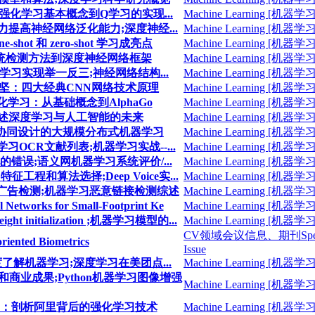
;从强化学习基本概念到Q学习的实现...
Machine Learning [机器学习
注意力提高神经网络泛化能力;深度神经...
Machine Learning [机器学习
hot 和 zero-shot 学习成亮点
Machine Learning [机器学习
从传统检测方法到深度神经网络框架
Machine Learning [机器学习
式学习实现举一反三;神经网络结构...
Machine Learning [机器学习
作者黄文坚：四大经典CNN网络技术原理
Machine Learning [机器学习
深度强化学习：从基础概念到AlphaGo
Machine Learning [机器学习
演讲：讲述深度学习与人工智能的未来
Machine Learning [机器学习
算法的协同设计的大规模分布式机器学习
Machine Learning [机器学习
学习OCR文献列表;机器学习实战--...
Machine Learning [机器学习
见的错误;语义网机器学习系统评价/...
Machine Learning [机器学习
工程和算法选择;Deep Voice实...
Machine Learning [机器学习
线进行广告检测;机器学习恶意链接检测综述
Machine Learning [机器学习
etworks for Small-Footprint Ke
Machine Learning [机器学习
nitialization ;机器学习模型的...
Machine Learning [机器学习
CV领域会议信息、期刊Spec
oriented Biometrics
Issue
深度了解机器学习;深度学习在美团点...
Machine Learning [机器学习
的技术和商业成果;Python机器学习图像增强
Machine Learning [机器学习
徐盈辉：剖析阿里背后的强化学习技术
Machine Learning [机器学习