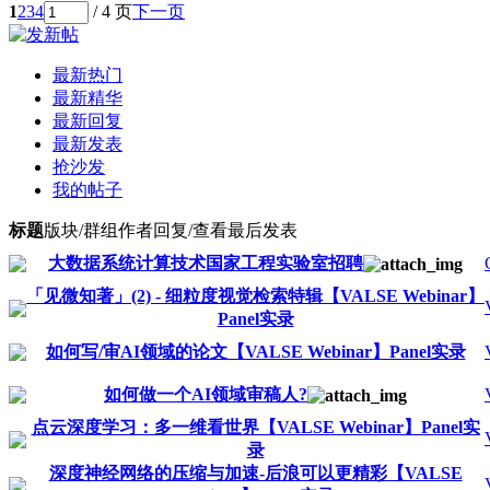
1
2
3
4
/ 4 页
下一页
最新热门
最新精华
最新回复
最新发表
抢沙发
我的帖子
标题
版块/群组
作者
回复/查看
最后发表
大数据系统计算技术国家工程实验室招聘
「见微知著」(2) - 细粒度视觉检索特辑【VALSE Webinar】
Panel实录
如何写/审AI领域的论文【VALSE Webinar】Panel实录
如何做一个AI领域审稿人?
点云深度学习：多一维看世界【VALSE Webinar】Panel实
录
深度神经网络的压缩与加速-后浪可以更精彩【VALSE