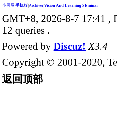
小黑屋
|
手机版
|
Archiver
|
Vision And Learning SEminar
GMT+8, 2026-8-7 17:41
, 
12 queries .
Powered by
Discuz!
X3.4
Copyright © 2001-2020, Te
返回顶部