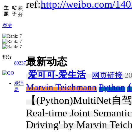
ref:
http://weibo.com/1
主
帖
积
题
子
分
版主
积分
最新动态
80237
爱可可-爱生活
网页链接
20
发消
Marvin Teichmann
Python
息
【(Python)MultiNe
Real-time Joint Semanti
Driving' by Marvin Tei