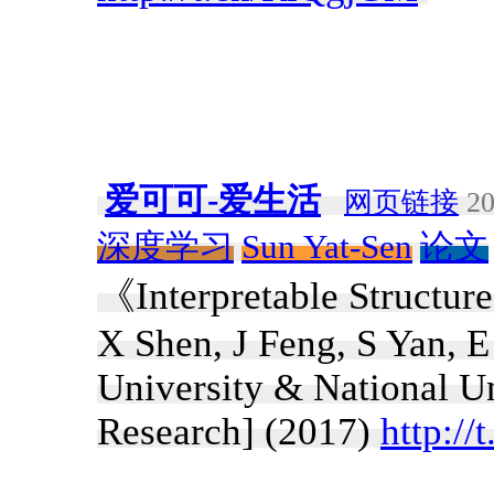
爱可可-爱生活
网页链接
20
深度学习
Sun Yat-Sen
论文
《Interpretable Structu
X Shen, J Feng, S Yan, 
University & National U
Research] (2017)
http://