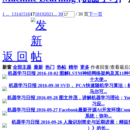
1 ...
13
14
15
16
17
18
19
20
21
... 39
/ 39 页
下一页
返 回
新窗
全部主题
最新
热门
热帖
精华
更多
作者
回复/查看
最后
机器学习日报 2016-10-02 图解LSTM神经网络架构及其
十大使...
机器学习日报 2016-09-30 SVD， PCA快速随机学习
马尔可...
机器学习日报 2016-09-28 图文并茂，讲解机器学习理论；Y
习应...
机器学习日报 2016-09-27 Facebook最新开源AI开发环境C
系统：弥补...
机器学习日报 2016-09-26 人脸识别简史与近期进展；精益
）》的长...