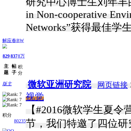
研究中心博士生刘年丰的论 文“A
in Non-cooperative Envi
Networks”获得最佳
解应春BW
829
837
8万
主
帖
积
题
子
分
微软亚洲研究院
网页链接
版主
视觉
【#2016微软学生夏
积分
节，我们特邀了四位研
80235