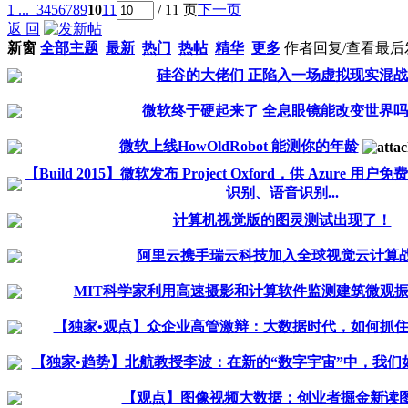
1 ...
3
4
5
6
7
8
9
10
11
/ 11 页
下一页
返 回
新窗
全部主题
最新
热门
热帖
精华
更多
作者
回复/查看
最后
硅谷的大佬们 正陷入一场虚拟现实混战
微软终于硬起来了 全息眼镜能改变世界
微软上线HowOldRobot 能测你的年龄
【Build 2015】微软发布 Project Oxford，供 Azure
识别、语音识别...
计算机视觉版的图灵测试出现了！
阿里云携手瑞云科技加入全球视觉云计算
MIT科学家利用高速摄影和计算软件监测建筑微观振
【独家•观点】众企业高管激辩：大数据时代，如何抓
【独家•趋势】北航教授李波：在新的“数字宇宙”中，我们
【观点】图像视频大数据：创业者掘金新读