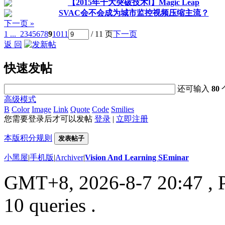
【2015年十大突破技术Ⅰ】Magic Leap
SVAC会不会成为城市监控视频压缩主流？
下一页 »
1 ...
2
3
4
5
6
7
8
9
10
11
/ 11 页
下一页
返 回
快速发帖
还可输入
80
高级模式
B
Color
Image
Link
Quote
Code
Smilies
您需要登录后才可以发帖
登录
|
立即注册
本版积分规则
发表帖子
小黑屋
|
手机版
|
Archiver
|
Vision And Learning SEminar
GMT+8, 2026-8-7 20:47
, 
10 queries .