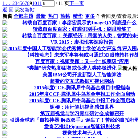
1 ...
2
3
4
5
6
7
8
9
10
11
/ 11 页
下一页
返 回
新窗
全部主题
最新
热门
热帖
精华
更多
作者
回复/查看
最后
转载自百度百家：李彦宏展示的ImageQA到底是什么
转载自百度百家：虹膜识别手机：刷眼就够了
转载自百度百家： 美颜经济：愚蠢的人类，智慧的未
VR 2015：虚拟现实深度报告
2015年度中国人工智能学会优秀博士学位论文评选 终评入
【科技动态】未来军事将领或可通过3D眼镜指挥作
百度百家：视频美颜：又一个“妖孽级”应用
“类脑”研究热度猛增 或促进人类终极进化
美国IBM公司开发新型人工智能算法
超赞的交互式数据可视化网站
2015年度CCF-腾讯犀牛鸟基金项目申报指南
2015年度CCF-腾讯犀牛鸟基金申报工作全面启动
2015年度CCF-腾讯犀牛鸟基金申报工作全面启动
谢榛：用计算机视觉感知世界
第五届视觉与学习青年研讨会成都召开
引爆全球的『自拍神器·解放双手』诞生了！曾经的自拍杆
爱奇艺推出Figure out智能识别技术
视觉技术与无人机