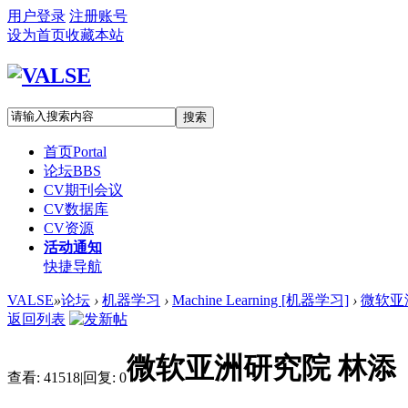
用户登录
注册账号
设为首页
收藏本站
搜索
首页
Portal
论坛
BBS
CV期刊会议
CV数据库
CV资源
活动通知
快捷导航
VALSE
»
论坛
›
机器学习
›
Machine Learning [机器学习]
›
微软亚洲
返回列表
微软亚洲研究院 林添：机
查看:
41518
|
回复:
0