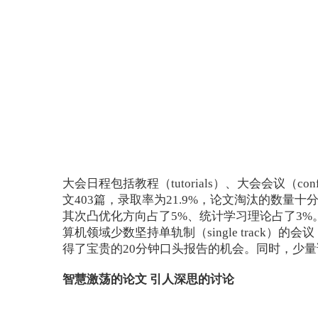
大会日程包括教程（tutorials）、大会会议（conf
文403篇，录取率为21.9%，论文淘汰的数量
其次凸优化方向占了5%、统计学习理论占了3%。此次
算机领域少数坚持单轨制（single trac
得了宝贵的20分钟口头报告的机会。同时，少
智慧激荡的论文 引人深思的讨论