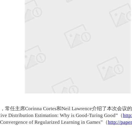
幕词，常任主席Corinna Cortes和Neil Lawrence介
ution Estimation: Why is Good-Turing Good”（
http
onvergence of Regularized Learning in Games”（
http://pape