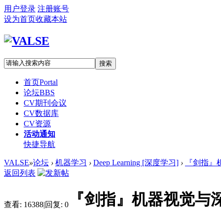
用户登录
注册账号
设为首页
收藏本站
搜索
首页
Portal
论坛
BBS
CV期刊会议
CV数据库
CV资源
活动通知
快捷导航
VALSE
»
论坛
›
机器学习
›
Deep Learning [深度学习]
›
『剑指』机
返回列表
『剑指』机器视觉与
查看:
16388
|
回复:
0