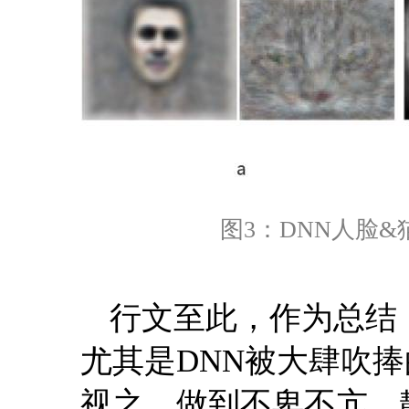
图3：DNN人脸&猫脸
行文至此，作为总结
尤其是DNN被大肆吹
视之，做到不卑不亢、