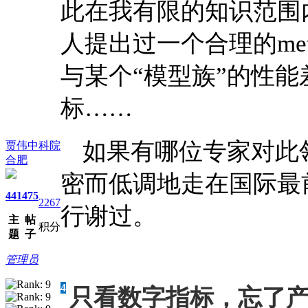
此在我有限的知识范围
人提出过一个合理的me
与某个“模型族”的性
标……
如果有哪位专家对此
贾伟中科院
合肥
密而低调地走在国际最
441
475
2267
行谢过。
主
帖
积分
题
子
管理员
4
只看数字指标，忘了产