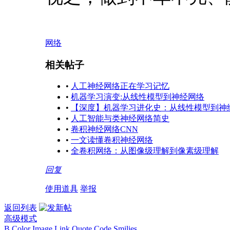
网络
相关帖子
•
人工神经网络正在学习记忆
•
机器学习演变:从线性模型到神经网络
•
【深度】机器学习进化史：从线性模型到神
•
人工智能与类神经网络简史
•
卷积神经网络CNN
•
一文读懂卷积神经网络
•
全卷积网络：从图像级理解到像素级理解
回复
使用道具
举报
返回列表
高级模式
B
Color
Image
Link
Quote
Code
Smilies