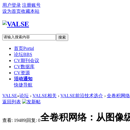
用户登录
注册账号
设为首页
收藏本站
搜索
首页
Portal
论坛
BBS
CV期刊会议
CV数据库
CV资源
活动通知
快捷导航
VALSE
»
论坛
›
VALSE相关
›
VALSE前沿技术选介
›
全卷积网络
返回列表
全卷积网络：从图像
查看:
19489
|
回复:
0