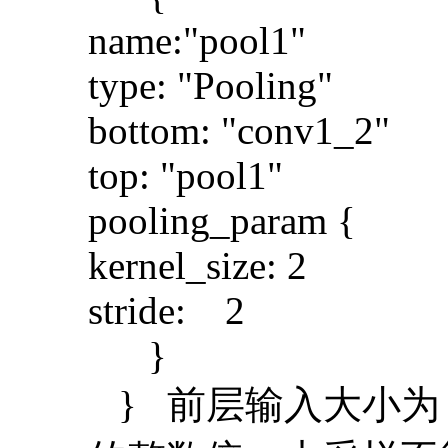
name:"pool1
type: "Pooling
bottom: "conv
top: "pool1"
pooling_para
kernel_size:
stride: 
}
} 前层输入大小为 11x