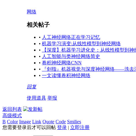
网络
相关帖子
•
人工神经网络正在学习记忆
•
机器学习演变:从线性模型到神经网络
•
【深度】机器学习进化史：从线性模型到神
•
人工智能与类神经网络简史
•
卷积神经网络CNN
•
『剑指』机器视觉与深度神经网络——洗去
•
一文读懂卷积神经网络
回复
使用道具
举报
返回列表
高级模式
B
Color
Image
Link
Quote
Code
Smilies
您需要登录后才可以回帖
登录
|
立即注册