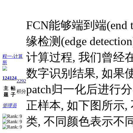
FCN能够端到端(en
缘检测(edge detec
计算过程, 我们曾
程一-计算
所
数字识别结果, 如果
124
124
2292
patch归一化后进
主
帖
积分
题
子
正样本, 如下图所示
管理员
类, 不同颜色表示不同