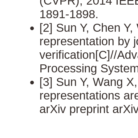
(CVPR), 2014 IEEE
1891-1898.
[2] Sun Y, Chen Y,
representation by jo
verification[C]//Ad
Processing System
[3] Sun Y, Wang X,
representations are
arXiv preprint arX