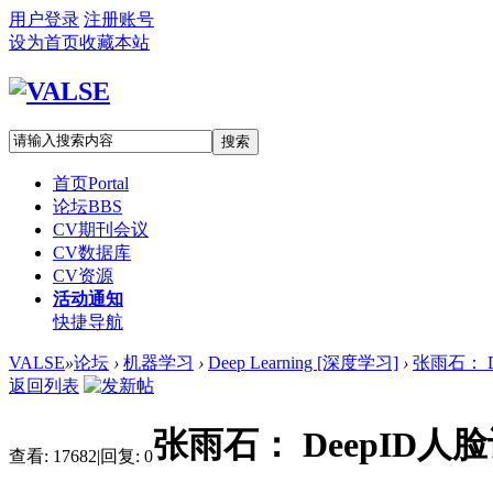
用户登录
注册账号
设为首页
收藏本站
搜索
首页
Portal
论坛
BBS
CV期刊会议
CV数据库
CV资源
活动通知
快捷导航
VALSE
»
论坛
›
机器学习
›
Deep Learning [深度学习]
›
张雨石： 
返回列表
张雨石： DeepID
查看:
17682
|
回复:
0