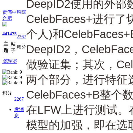
DeepID2使用的外部
贾伟中科院
CelebFaces+进行了
合肥
个人)和CelebFace
441
475
2267
主
帖
DeepID2，CelebF
积分
题
子
做验证集；其次，Cele
管理员
两个部分，进行特征选
CelebFaces+
积分
2267
在LFW上进行测试
发消
息
模型的加强，即在选