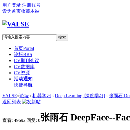
用户登录
注册账号
设为首页
收藏本站
搜索
首页
Portal
论坛
BBS
CV期刊会议
CV数据库
CV资源
活动通知
快捷导航
VALSE
»
论坛
›
机器学习
›
Deep Learning [深度学习]
›
张雨石 Dee
返回列表
张雨石 DeepFace--F
查看:
49692
|
回复:
0