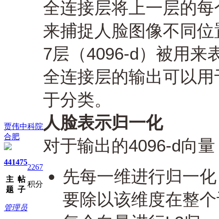
全连接层将上一层的每
来捕捉人脸图像不同位
7层（4096-d）被用
全连接层的输出可以用于So
于分类。
人脸表示归一化
贾伟中科院
合肥
对于输出的4096-d向量
441
475
2267
先每一维进行归一化
主
帖
积分
题
子
要除以该维度在整个
管理员