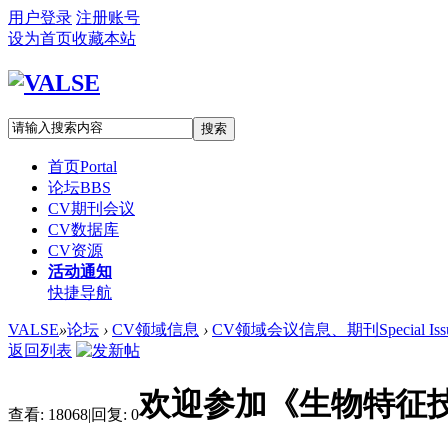
用户登录
注册账号
设为首页
收藏本站
搜索
首页
Portal
论坛
BBS
CV期刊会议
CV数据库
CV资源
活动通知
快捷导航
VALSE
»
论坛
›
CV领域信息
›
CV领域会议信息、期刊Special Iss
返回列表
欢迎参加《生物特征技术
查看:
18068
|
回复:
0