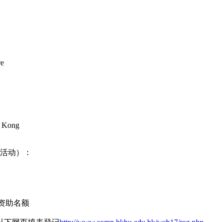
re
g Kong
谊活动）：
资助名额