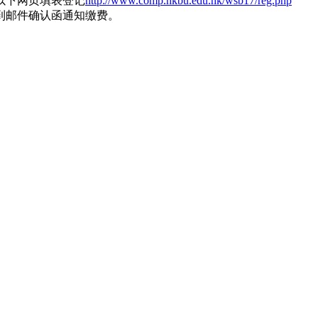
于以下网页填表登记
http://www.comp.hkbu.edu.hk/wsb17/reg.php
邮件确认函通知缴费。