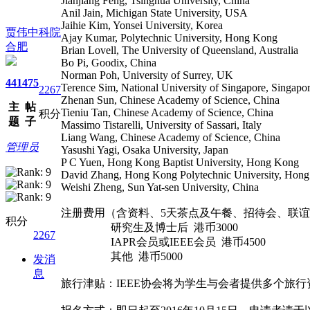
Jianjiang Feng, Tsinghua University, China
Anil Jain, Michigan State University, USA
Jaihie Kim, Yonsei University, Korea
贾伟中科院
Ajay Kumar, Polytechnic University, Hong Kong
合肥
Brian Lovell, The University of Queensland, Australia
Bo Pi, Goodix, China
Norman Poh, University of Surrey, UK
441
475
Terence Sim, National University of Singapore, Singapo
2267
Zhenan Sun, Chinese Academy of Science, China
主
帖
Tieniu Tan, Chinese Academy of Science, China
积分
题
子
Massimo Tistarelli, University of Sassari, Italy
Liang Wang, Chinese Academy of Science, China
管理员
Yasushi Yagi, Osaka University, Japan
P C Yuen, Hong Kong Baptist University, Hong Kong
David Zhang, Hong Kong Polytechnic University, Hon
Weishi Zheng, Sun Yat-sen University, China
注册费用（含资料、5天茶点及午餐、招待会、联
积分
研究生及博士后 港币3000
2267
IAPR会员或IEEE会员 港币4500
其他 港币5000
发消
息
旅行津贴：IEEE协会将为学生与会者提供多个旅行