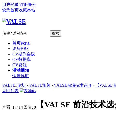
用户登录
注册账号
设为首页
收藏本站
搜索
首页
Portal
论坛
BBS
CV期刊会议
CV数据库
CV资源
活动通知
快捷导航
VALSE
»
论坛
›
VALSE相关
›
VALSE前沿技术选介
›
【VALSE
返回列表
【VALSE 前沿技术选介
查看:
17414
|
回复:
0