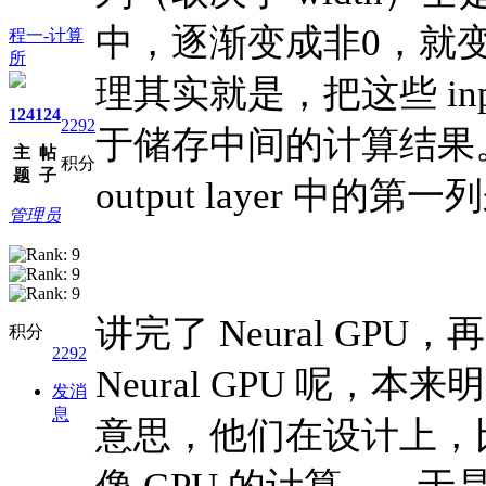
中，逐渐变成非0，就变成
程一-计算
所
理其实就是，把这些 inp
124
124
2292
于储存中间的计算结果。而
主
帖
积分
题
子
output layer 中的
管理员
讲完了 Neural G
积分
2292
Neural GPU 呢，
发消
息
意思，他们在设计上，比