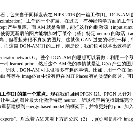
同样发表在 NIPS 2016 的一篇工作[1]。DGN-AM 的全称是，Deep G
vation Maximization） 工作的一个扩展。在过去，有神经科学方面
concept 产生反应。而 AM 就是希望，能把这样的刺激源（inpu
新后的图片能增加对于某个（些）特定 neuron 的激活（activation
 很高，但看起来很不真实的图片。这就像 GAN 过去的研究一样，很自然的
ior，而这篇 DGN-AM[1] 的工作，则是说，我们也可以学出这样的 pr
rator network G。整个 DGN-AM 的思想可以看做：利用一个额外的 cla
learned prior，然后这个 AM 做的事情就是让 G(y) 产生的图片更能激活
。所以，DGN-AM 可以做很多有趣的事情。比如，用一个在 ImageNe
 cells 等等在 ImageNet 中没有但在 MIT Places 有的类型
工作[2] 的第一个重点。
现在我们回到 PPGN [2]。PPGN 又
生成的图片最大化激活特定 neuron，所以很容易使得训练完全
重新建模到 energy-based model 的框架下，并将更好的 prio
perts”。对应着 AM 来看下方的公式（2），p(x) 就是那个 image mode