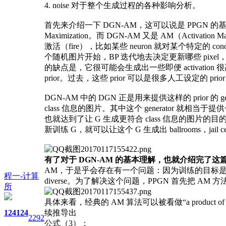
4. noise 对于整个生成过程的各种影响分析。
首先来介绍一下 DGN-AM，这可以说是 PPGN 的基石，它来自于
Maximization。而 DGN-AM 又是 AM（Acti
激活（fire），比如某些 neuron 就对某个特定的 
个随机图片开始，BP 迭代地去决定更新哪些 pixel，使得更
的缺点是，它很可能会生成出一些即便 activation
prior。过去，这些 prior 可以是很多人工设定的 pr
DGN-AM 中的 DGN 正是用来提供这样的 prior 的 gene
class 信息的图片。其中这个 generator 就相当于提供一种 
也就达到了让 G 生成更符合 class 信息的图片的目的
新训练 G，就可以让这个 G 生成出 ballrooms，jail
有了对于 DGN-AM 的基本理解，也就介绍完了这篇
AM，于是乎会存在有一个问题：因为训练的目标是让
程一-计算
diverse。为了解决这个问题，PPGN 首先把 AM 方法
所
具体来看，经典的 AM 算法可以被看做“a product of ex
124
124
续推导出
2292
公式（3）：