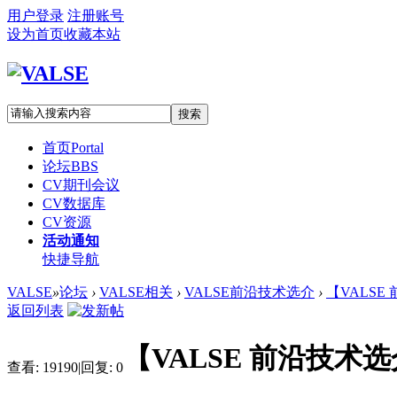
用户登录
注册账号
设为首页
收藏本站
搜索
首页
Portal
论坛
BBS
CV期刊会议
CV数据库
CV资源
活动通知
快捷导航
VALSE
»
论坛
›
VALSE相关
›
VALSE前沿技术选介
›
【VALSE
返回列表
【VALSE 前沿技术选介
查看:
19190
|
回复:
0