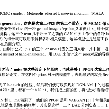
，Metropolis-adjusted Langevin algorithm（MALA），M
ive generation，这也是这篇工作[2] 的第二个重点，用 MCMC 做 sa
变得更像任何 class 的一种 general image；\epsilon_2 看做让 x
人觉得，这三个 term 几乎呼应了之前的 GAN 相关工作中的各种 loss 和 regu
n_2, \epsilon_3) 的组合就可以用来解释各种相关模型，这些模型也是这篇
们放在后面介绍。
n。
由刚才公式（5）的三个 \epsilon 对应的三项来看，其中第一项是针对 ima
arned instead of hand-engineered。用 DAE 来估计
且讨论了 noise 在这些设定下的影响，也就是关于 PPGN 这篇工
读原始论文。在这四个 priors 对应的模型中，表现最好的就是 Section 3.4 的 J
E 实现了 h->x->h 的过程，然后我们便可以实现如 DGN-AM 中的过程： 
图的 d 和 e 里，都有一个 h 和 h1。我们把上面的图，再“放大”看看
 L_img 猜到了，他们的 PPGN 是和 VAEGAN [3] 非常相关
是表现最好的模型，其实是这样：三个 DAE 分别负责 h, h_1, x；G 一共有四个