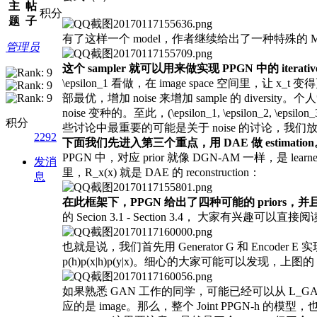
主
帖
积分
题
子
有了这样一个 model，作者继续给出了一种特殊的 MCMC sampler
管理员
这个 sampler 就可以用来做实现 PPGN 中的 iterat
\epsilon_1 看做，在 image space 空间里，让 x_t 
部最优，增加 noise 来增加 sample 的 diversity。个
noise 变种的。至此，(\epsilon_1, \epsilo
积分
些讨论中最重要的可能是关于 noise 的讨论，我
2292
下面我们先进入第三个重点，用 DAE 做 estimatio
PPGN 中，对应 prior 就像 DGN-AM 一样，是 le
发消
里，R_x(x) 就是 DAE 的 reconstruction：
息
在此框架下，PPGN 给出了四种可能的 priors，并
的 Secion 3.1 - Section 3.4， 大家有兴趣可以直接阅
也就是说，我们首先用 Generator G 和 Encoder 
p(h)p(x|h)p(y|x)。细心的大家可能可以发现，上
如果熟悉 GAN 工作的同学，可能已经可以从 L_GAN 和
应的是 image。那么，整个 Joint PPGN-h 的模型，也就