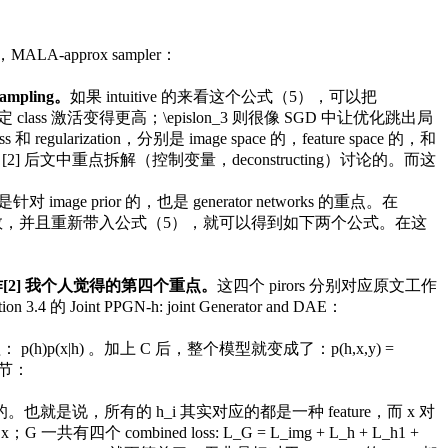
ALA-approx sampler：
mpling。
如果 intuitive 的来看这个公式（5），可以把
_t对于特定 class 激活变得更高；\epislon_3 则很像 SGD 中让优化跳出局
larization，分别是 image space 的，feature space 的，和
工作 [2] 后文中重点拆解（控制变量，deconstructing）讨论的。而这
ge prior 的，也是 generator networks 的重点。在
这个 prior对应的导数，并且重新带入公式（5），就可以得到如下两个公式。在这
作[2] 我个人觉得的第四个重点。
这四个 pirors 分别对应原文工作
oint PPGN-h: joint Generator and DAE：
p(h)p(x|h) 。加上 C 后，整个模型就变成了：p(h,x,y) =
细节：
的。也就是说，所有的 h_i 其实对应的都是一种 feature，而 x 对
 combined loss: L_G = L_img + L_h + L_h1 +