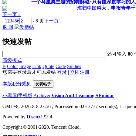
一个马里奥主题的招聘解谜~只有懂深度学习的人
海归中国科大，申报青年千
下一页 »
1
2
3
4
5
6
/ 6 页
下一页
返 回
快速发帖
还可输入
80
高级模式
B
Color
Image
Link
Quote
Code
Smilies
您需要登录后才可以发帖
登录
|
立即注册
本版积分规则
发表帖子
小黑屋
|
手机版
|
Archiver
|
Vision And Learning SEminar
GMT+8, 2026-8-8 23:56
, Processed in 0.013777 second(s), 11 querie
Powered by
Discuz!
X3.4
Copyright © 2001-2020, Tencent Cloud.