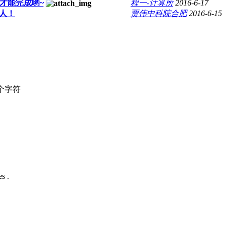
才能完成哟~
程一-计算所
2016-6-17
人！
贾伟中科院合肥
2016-6-15
个字符
s .