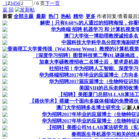
1
2
3
4
5
6
/ 6 页
下一页
返 回
新窗
全部主题
最新
热门
热帖
精华
更多
作者
回复/查看
最后
解密｜只有0.68%的人通过的招聘海报，你
华为终端 招聘 机器学习 和 计算机视觉
澳门大学张一博助理教授诚招多名
中国科技大学科学岛分院李海副研
香港理工大学黄伟强（Wai Keung Wong）教授的计算
［深度学习招聘］图普科技第二季DL谜题挑战
加拿大李硕教授招收二名博士后，要求是机器
社招社招！华为招聘人工智能、深度学习
华为终端招聘2017年毕业的应届博士（方向
华为招聘2017届应届博士（生物特征识
美国NIH的吕乐老师招收博
【招聘】美图厦门总部M-LAB算法
【搭伙学术】搭建一个面向多媒体领域的免费搭伙
澳门大学招聘多名博士研究生
华为招聘2017年毕业的应届博士（生物特征
华为招聘2017年毕业的应届博士（生物特征
【招聘】美图公司M-LAB算法研究员（实
春雨医生寻机器学习相关的技