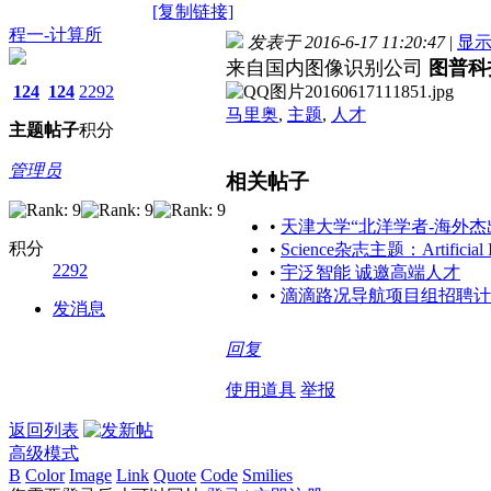
[复制链接]
程一-计算所
发表于 2016-6-17 11:20:47
|
显
来自国内图像识别公司
图普科
124
124
2292
马里奥
,
主题
,
人才
主题
帖子
积分
管理员
相关帖子
•
天津大学“北洋学者-海外
积分
•
Science杂志主题：Artificial In
2292
•
宇泛智能 诚邀高端人才
•
滴滴路况导航项目组招聘计
发消息
回复
使用道具
举报
返回列表
高级模式
B
Color
Image
Link
Quote
Code
Smilies