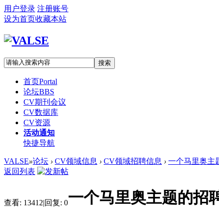
用户登录
注册账号
设为首页
收藏本站
搜索
首页
Portal
论坛
BBS
CV期刊会议
CV数据库
CV资源
活动通知
快捷导航
VALSE
»
论坛
›
CV领域信息
›
CV领域招聘信息
›
一个马里奥主题
返回列表
一个马里奥主题的招
查看:
13412
|
回复:
0