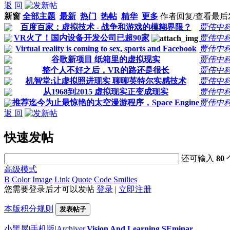
返 回
新窗
全部主题
最新
热门
热帖
精华
更多
作者
回复/查看
最后
百度百家：虚拟技术 - 战争和游戏的模糊界限？
贾伟中
VR火了！国内设备开发公司已超90家
贾伟中
Virtual reality is coming to sex, sports and Facebook
贾伟中
谷歌新项目 纸箱里的虚拟现实
贾伟中
整个人不好之后，VR的路还是很长
贾伟中
机智堂:让虚拟照进现实 聊聊英特尔实感技术
贾伟中
从1968到2015 虚拟现实正变成现实
贾伟中
推荐迄今为止最惊艳的太空漫游程序，Space Engine
贾伟中
返 回
快速发帖
还可输入
80
高级模式
B
Color
Image
Link
Quote
Code
Smilies
您需要登录后才可以发帖
登录
|
立即注册
本版积分规则
发表帖子
小黑屋
|
手机版
|
Archiver
|
Vision And Learning SEminar