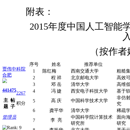
附表：
2015年度中国人工智
（按作者
序号
姓名
推荐单位
贾伟中科院
1
陈红梅
西南交通大学
粗糙
合肥
2
程 祥
北京邮电大学
高效
3
邓 岳
清华大学
高维
441
475
4
冯 婕
西安电子科技大学
基于
2267
非仿
主
帖
高 庆
中国科学技术大学
5
积分
究
题
子
6
龚平华
清华大学
稀疏
管理员
中国科学院计算技术
面向
李 亮
7
研究所
研究
8
李振华
北京大学
基于