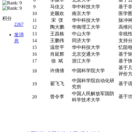
9
马佳义
华中科技大学
基于
10
史颖欢
南京大学
医学
积分
11
宋 弢
华中科技大学
脉冲
2267
12
陶大鹏
华南理工大学
高维
13
王昌栋
中山大学
非线
发消
14
王鹏伟
同济大学
支持分
息
15
温世平
华中科技大学
忆阻
16
肖延辉
北京交通大学
基于
17
徐 斌
浙江大学
基于
基于
许倩倩
中国科学院大学
18
评价
中国科学院自动化研
翟飞飞
基于
19
究所
中国人民解放军国防
曾令李
基于
20
科学技术大学