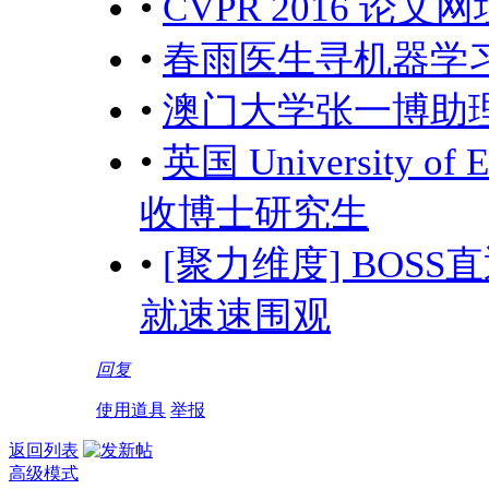
•
CVPR 2016 论文网
•
春雨医生寻机器学
•
澳门大学张一博助
•
英国 University 
收博士研究生
•
[聚力维度] BO
就速速围观
回复
使用道具
举报
返回列表
高级模式