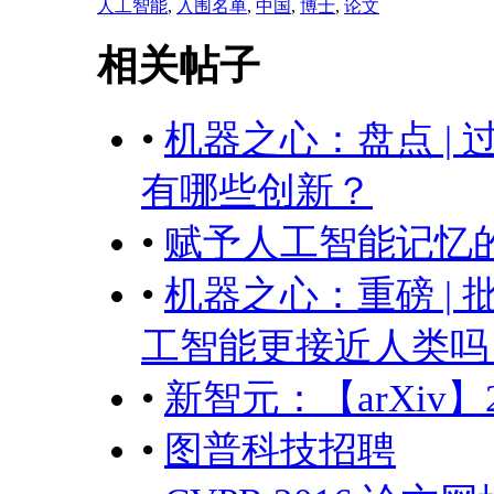
人工智能
,
入围名单
,
中国
,
博士
,
论文
相关帖子
•
机器之心：盘点 |
有哪些创新？
•
赋予人工智能记忆
•
机器之心：重磅 | 批
工智能更接近人类吗
•
新智元：【arXiv
•
图普科技招聘