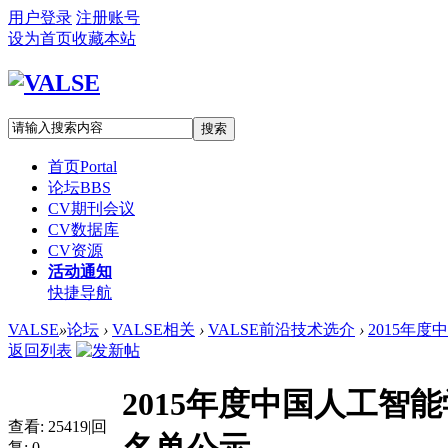
用户登录
注册账号
设为首页
收藏本站
搜索
首页
Portal
论坛
BBS
CV期刊会议
CV数据库
CV资源
活动通知
快捷导航
VALSE
»
论坛
›
VALSE相关
›
VALSE前沿技术选介
›
2015年度
返回列表
2015年度中国人工智
查看:
25419
|
回
复:
0