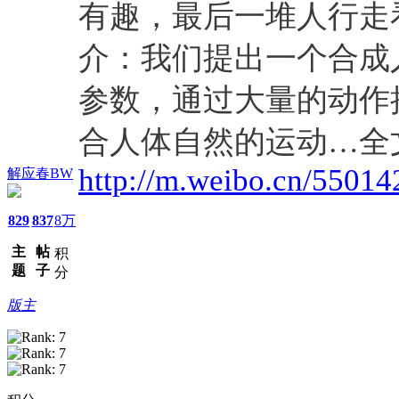
有趣，最后一堆人行走
介：我们提出一个合成
参数，通过大量的动作
合人体自然的运动…全
http://m.weibo.cn/550
解应春BW
829
837
8万
主
帖
积
题
子
分
版主