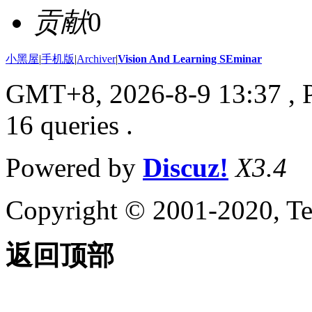
贡献
0
小黑屋
|
手机版
|
Archiver
|
Vision And Learning SEminar
GMT+8, 2026-8-9 13:37
, 
16 queries .
Powered by
Discuz!
X3.4
Copyright © 2001-2020, Te
返回顶部