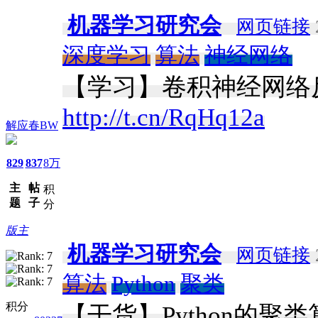
机器学习研究会
网页链接
深度学习
算法
神经网络
【学习】卷积神经网络
http://t.cn/RqHq12a
解应春BW
829
837
8万
主
帖
积
题
子
分
版主
机器学习研究会
网页链接
算法
Python
聚类
积分
【干货】Python的聚