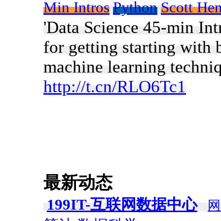
Min Intros
Python
Scott He
'Data Science 45-min Int
for getting starting with
machine learning techni
http://t.cn/RLO6Tc1
最新动态
199IT-互联网数据中心
网