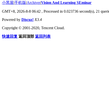
小黑屋
|
手机版
|
Archiver
|
Vision And Learning SEminar
GMT+8, 2026-8-8 06:42
, Processed in 0.023736 second(s), 21 querie
Powered by
Discuz!
X3.4
Copyright © 2001-2020, Tencent Cloud.
快速回复
返回顶部
返回列表