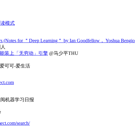
阅读模式
otes for ＂Deep Learning＂ by Ian Goodfellow， Yoshua Bengio， 
利人
能装上「无穷动」引擎
@马少平THU
爱可可-爱生活
ect.com
 订阅机器学习日报
条
mect.com/search/