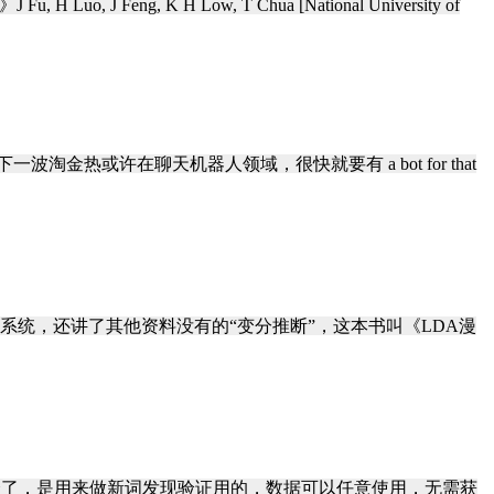
》J Fu, H Luo, J Feng, K H Low, T Chua [National University of
金热或许在聊天机器人领域，很快就要有 a bot for that
DA写的更好更系统，还讲了其他资料没有的“变分推断”，这本书叫《LDA漫
服务群众了，是用来做新词发现验证用的，数据可以任意使用，无需获