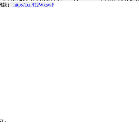
捐款）
http://t.cn/R2WxswF
s .