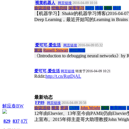
视觉机器人
网页链接
2016-04-09 10:16
会议活动
经验总结
深度学习
NIPS
博客
会议
统计
【机器学习】Shakir的机器学习博客(2016-04-07
Deep Learning，最近开始写的Learning in Br
爱可可-爱生活
网页链接
2016-04-09 05:32
算法
Russell Stewart
神经网络
《Introduction to debugging neural networks》by R
爱可可-爱生活
网页链接
转发于2016-04-09 10:21
Rddit:
http://t.cn/RqtDjAL
最新动态
FP89
网页链接
2016-04-09 20:58
解应春BW
会议活动
视觉
资源
CVPR
John Wright
会议
教育网站
12年由Elsevier、13年至今由PAMI(仍由El
上宣布。2015年得主是哥大助理教授John W
829
837
8万