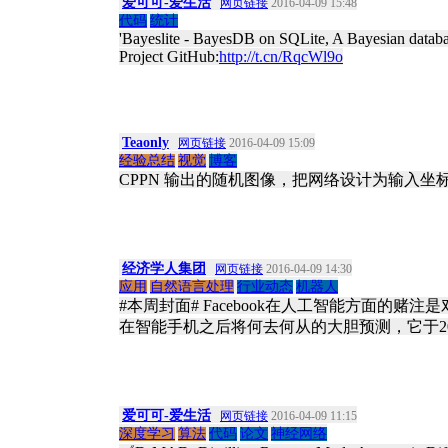
爱可可-爱生活
网页链接
2016-04-09 15:48
代码
统计
'Bayeslite - BayesDB on SQLite, A Bayesian database
Project GitHub:
http://t.cn/RqcWl9o
Teaonly
网页链接
2016-04-09 15:09
经验总结
视觉
博客
CPPN 输出的随机图像，把网络设计为输入
经济学人集团
网页链接
2016-04-09 14:30
应用
自然语言处理
行业动态
机器人
#本周封面# Facebook在人工智能方面的
在智能手机之后将何去何从的大胆预测，它于201
爱可可-爱生活
网页链接
2016-04-09 11:15
深度学习
算法
代码
论文
神经网络