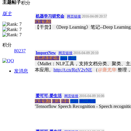
主题
帖子
积分
版主
机器学习研究会
网页链接
2016-04-09 20:57
深度学习
【干货】《Deep Learning》笔记--Deep Learning f
积分
80237
ImportNew
网页链接
2016-04-09 20:10
自然语言处理
Java
统计
《Mallet：NLP工具，支持文档分类、聚
本应用。
http://t.cn/RqV2vNE
（
@唐尤华
整理，
发消息
爱可可-爱生活
网页链接
2016-04-09 16:06
深度学习
算法
语音
代码
神经网络
'Tensorflow Speech Recognition - Speech recogniti