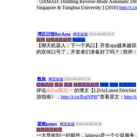
《DrMAD: Distilling Reverse-Mode Automatic Diffe
Singapore & Tsinghua University ] (2016)
http://t.
湾区日报BayArea
网页链接
2016-04-09 10:37
应用
自然语言处理
机器人
【聊天机器人：下一个风口】开发app越来越容易，
的宣传口号了，开发者们准备好了吗？ | 简评
数急
网页链接
2016-04-09 05:56
经验总结
算法
资源
自然语言处理
博客
书籍
主题模型
评论
@Zoe陈左一
的博文【LDA(Latent Di
游指南》，
http://t.cn/RqtNP8f
"查看原文：
http://
梁斌penny
网页链接
2016-04-09 04:30
自然语言处理
一大早收到一封邮件，lafnews是一个公益服