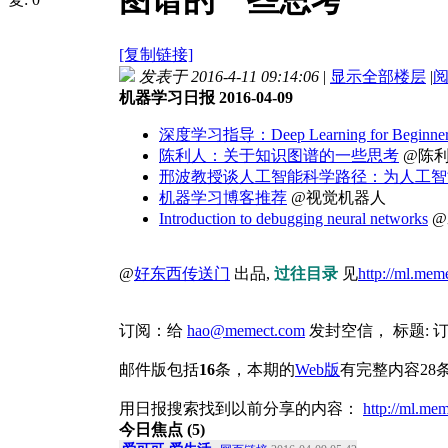
图谱的一些思考
[复制链接]
发表于 2016-4-11 09:14:06
|
显示全部楼层
|
机器学习日报 2016-04-09
深度学习指导：Deep Learning for Beginners (N
陈利人：关于知识图谱的一些思考
@陈
邢波教授谈人工智能科学路径：为人工智
机器学习博客推荐
@视觉机器人
Introduction to debugging neural networks
@
@
好东西传送门
出品,
过往目录
见
http://ml.mem
订阅：给
hao@memect.com
发封空信， 标题:
邮件版包括
16
条，本期的
Web版
有完整内容28
用日报搜索找到以前分享的内容：
http://ml.me
今日焦点 (5)