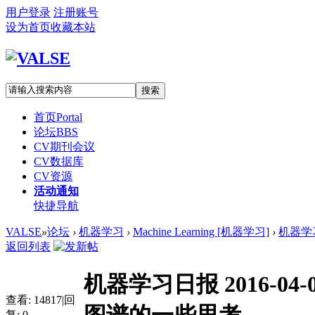
用户登录
注册账号
设为首页
收藏本站
搜索
首页
Portal
论坛
BBS
CV期刊会议
CV数据库
CV资源
活动通知
快捷导航
VALSE
»
论坛
›
机器学习
›
Machine Learning [机器学习]
›
机器学习日报
返回列表
机器学习日报 2016-04-0
查看:
14817
|
回
复:
0