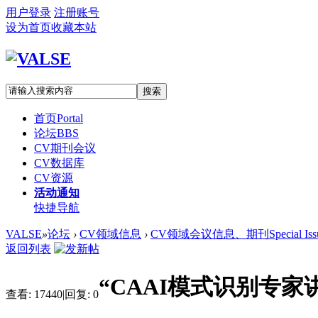
用户登录
注册账号
设为首页
收藏本站
搜索
首页
Portal
论坛
BBS
CV期刊会议
CV数据库
CV资源
活动通知
快捷导航
VALSE
»
论坛
›
CV领域信息
›
CV领域会议信息、期刊Special Iss
返回列表
“CAAI模式识别专家
查看:
17440
|
回复:
0