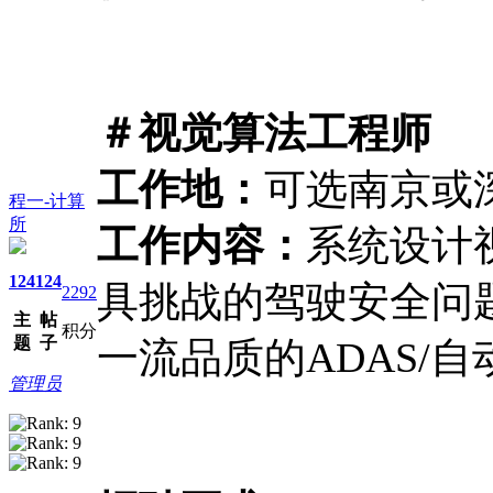
＃视觉算法工程师
工作地：
可选南京或
程一-计算
所
工作内容：
系统设计
124
124
具挑战的驾驶安全问
2292
主
帖
积分
题
子
一流品质的ADAS/
管理员