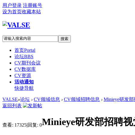
用户登录
注册账号
设为首页
收藏本站
搜索
首页
Portal
论坛
BBS
CV期刊会议
CV数据库
CV资源
活动通知
快捷导航
VALSE
»
论坛
›
CV领域信息
›
CV领域招聘信息
›
Minieye研
返回列表
Minieye研发部招
查看:
17325
|
回复:
0