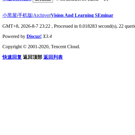
小黑屋
|
手机版
|
Archiver
|
Vision And Learning SEminar
GMT+8, 2026-8-7 23:22
, Processed in 0.018283 second(s), 22 querie
Powered by
Discuz!
X3.4
Copyright © 2001-2020, Tencent Cloud.
快速回复
返回顶部
返回列表