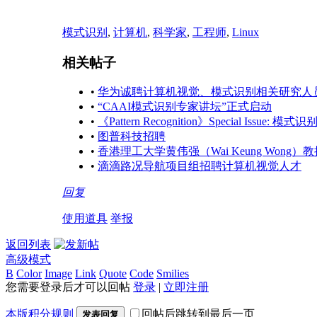
模式识别
,
计算机
,
科学家
,
工程师
,
Linux
相关帖子
•
华为诚聘计算机视觉、模式识别相关研究人
•
“CAAI模式识别专家讲坛”正式启动
•
《Pattern Recognition》Special I
•
图普科技招聘
•
香港理工大学黄伟强（Wai Keung Wo
•
滴滴路况导航项目组招聘计算机视觉人才
回复
使用道具
举报
返回列表
高级模式
B
Color
Image
Link
Quote
Code
Smilies
您需要登录后才可以回帖
登录
|
立即注册
本版积分规则
回帖后跳转到最后一页
发表回复