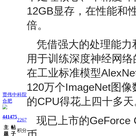
12GB显存，在性能
倍。
凭借强大的处理能力和3
用于训练深度神经网络的
在工业标准模型Alex
120万个ImageNe
贾伟中科院
的CPU得花上四十多天
合肥
441
475
现已上市的GeForce 
2267
主
帖
积分
币。
题
子