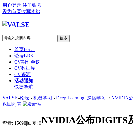
用户登录
注册账号
设为首页
收藏本站
搜索
首页
Portal
论坛
BBS
CV期刊会议
CV数据库
CV资源
活动通知
快捷导航
VALSE
»
论坛
›
机器学习
›
Deep Learning [深度学习]
›
NVIDIA
返回列表
NVIDIA公布DIGIT
查看:
15698
|
回复:
0