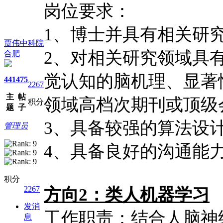
岗位要求：
1、博士并具有相关研究
贾伟中科院
2、对相关研究领域具
合肥
觉认知的脑机理、显著
441
475
2267
主
帖
领域高档次期刊或顶级
积分
题
子
3、具备较强的算法设
管理员
4、具备良好的沟通能
积分
2267
方向2：类人机器学习
发消
工作职责：结合人脑神
息