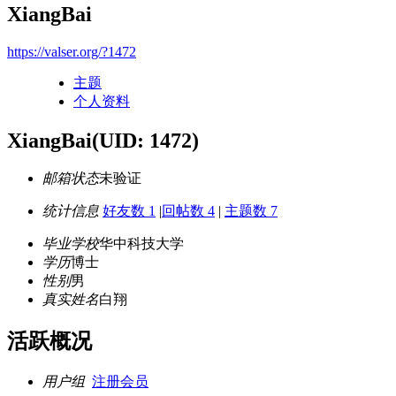
XiangBai
https://valser.org/?1472
主题
个人资料
XiangBai
(UID: 1472)
邮箱状态
未验证
统计信息
好友数 1
|
回帖数 4
|
主题数 7
毕业学校
华中科技大学
学历
博士
性别
男
真实姓名
白翔
活跃概况
用户组
注册会员