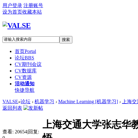
用户登录
注册账号
设为首页
收藏本站
搜索
首页
Portal
论坛
BBS
CV期刊会议
CV数据库
CV资源
活动通知
快捷导航
VALSE
»
论坛
›
机器学习
›
Machine Learning [机器学习]
›
上海交
返回列表
上海交通大学张志华
查看:
20654
|
回复:
0