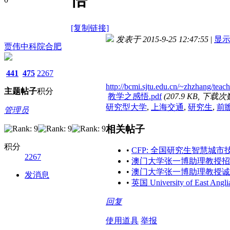
悟
[复制链接]
发表于 2015-9-25 12:47:55
|
显
贾伟中科院合肥
441
475
2267
http://bcmi.sjtu.edu.cn/~zhzhang/teac
主题
帖子
积分
教学之感悟.pdf
(207.9 KB, 下载次数
研究型大学
,
上海交通
,
研究生
,
前
管理员
相关帖子
积分
•
CFP: 全国研究生智慧城
2267
•
澳门大学张一博助理教授招
•
澳门大学张一博助理教授诚
发消息
•
英国 University of Ea
回复
使用道具
举报