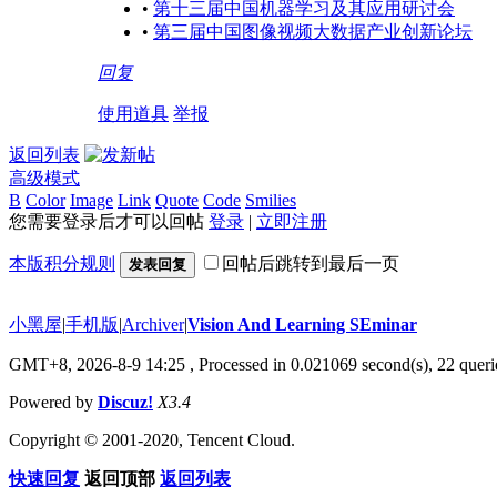
•
第十三届中国机器学习及其应用研讨会
•
第三届中国图像视频大数据产业创新论坛
回复
使用道具
举报
返回列表
高级模式
B
Color
Image
Link
Quote
Code
Smilies
您需要登录后才可以回帖
登录
|
立即注册
本版积分规则
回帖后跳转到最后一页
发表回复
小黑屋
|
手机版
|
Archiver
|
Vision And Learning SEminar
GMT+8, 2026-8-9 14:25
, Processed in 0.021069 second(s), 22 querie
Powered by
Discuz!
X3.4
Copyright © 2001-2020, Tencent Cloud.
快速回复
返回顶部
返回列表