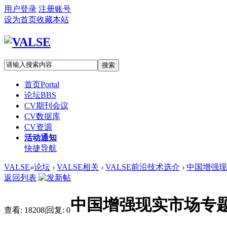
用户登录
注册账号
设为首页
收藏本站
搜索
首页
Portal
论坛
BBS
CV期刊会议
CV数据库
CV资源
活动通知
快捷导航
VALSE
»
论坛
›
VALSE相关
›
VALSE前沿技术选介
›
中国增强现实
返回列表
中国增强现实市场专题
查看:
18208
|
回复:
0