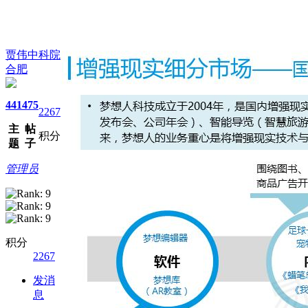
贾伟中科院
合肥
441
475
2267
主
帖
积分
题
子
管理员
积分
2267
发消
息