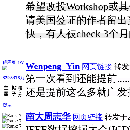
希望改投Worksho
请美国签证的作者留出
快，有人被check 3个
解应春BW
Wenpeng_Yin
网页链接
转发于2
第一次看到还能提前...
829
837
8万
主
帖
积
还是提前这么多就广发
题
子
分
版主
南大周志华
网页链接
转发于201
IEEE数据挖掘大会(ICDM