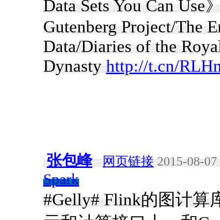
Data Sets You Can Use
Gutenberg Project/The 
Data/Diaries of the Roya
Dynasty
http://t.cn/RL
张包峰
网页链接
2015-08-07 
Spark
#Gelly# Flink的图计