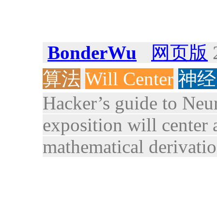
BonderWu
网页版
2
算法
Will Center
神经
Hacker’s guide to Neu
exposition will center 
mathematical derivatio