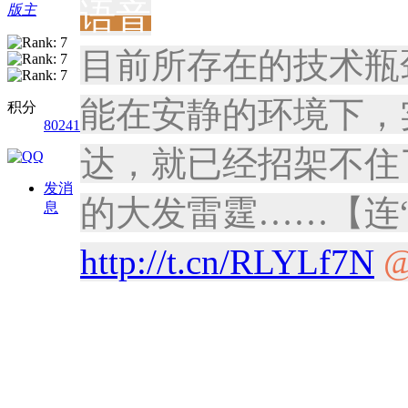
语音
版主
目前所存在的技术瓶
能在安静的环境下，
积分
80241
达，就已经招架不住
发消
的大发雷霆……【连
息
http://t.cn/RLYLf7N
@