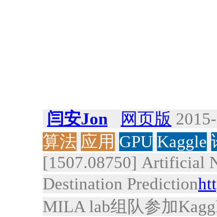
闫安Jon
网页版
2015-
算法
应用
GPU
Kaggle
[1507.08750] Artificial 
Destination Prediction
ht
MILA lab组队参加Kagg