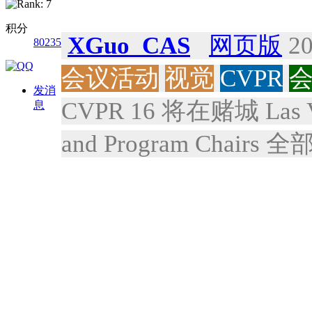
积分
XGuo_CAS
网页版
20
80235
会议活动
视觉
CVPR
发消
CVPR 16 将在赌城 La
息
and Program Chair