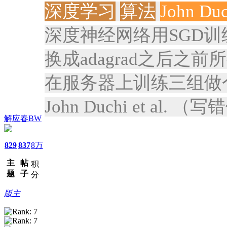
深度学习
算法
John Duc
深度神经网络用SGD训练
换成adagrad之后之
在服务器上训练三组做
John Duchi et al. 
解应春BW
829
837
8万
主
帖
积
题
子
分
版主