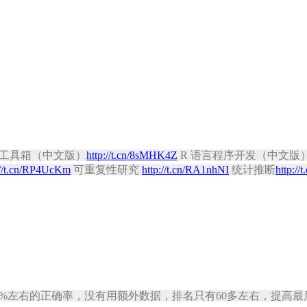
工具箱（中文版）
http://t.cn/8sMHK4Z
R 语言程序开发（中文版
://t.cn/RP4UcKm
可重复性研究
http://t.cn/RA1nhNI
统计推断
http://
 Cat，92%左右的正确率，没有用额外数据，排名只有60多左右，提高最后