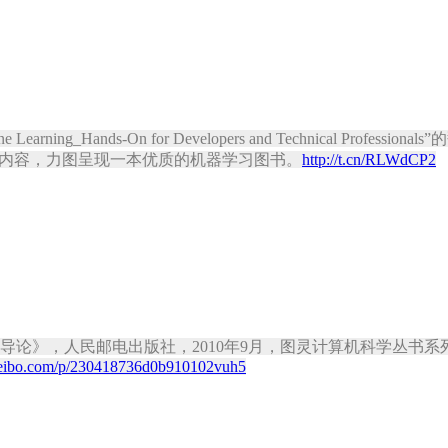
ing_Hands-On for Developers and Technical P
内容，力图呈现一本优质的机器学习图书。
http://t.cn/RLWdCP2
索导论》，人民邮电出版社，2010年9月，图灵计算机科学丛书系
weibo.com/p/230418736d0b910102vuh5