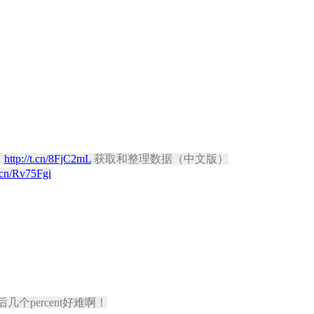
）
http://t.cn/8FjC2mL
获取和整理数据（中文版）
t.cn/Rv75Fgi
几个percent好难啊！