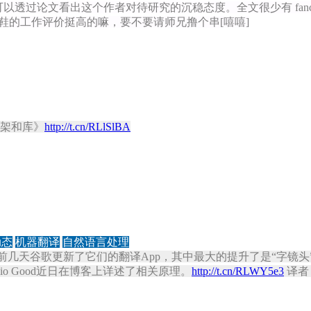
以透过论文看出这个作者对待研究的沉稳态度。全文很少有 fan
鞋的工作评价挺高的嘛，要不要请师兄撸个串[嘻嘻]
的框架和库》
http://t.cn/RLlSlBA
动态
机器翻译
自然语言处理
？】前几天谷歌更新了它们的翻译App，其中最大的提升了是“字
vio Good近日在博客上详述了相关原理。
http://t.cn/RLWY5e3
译者