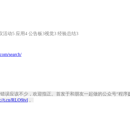
议活动5 应用4 公告板3视觉3 经验总结3
.com/search/
大部分看过，错误应该不少，欢迎指正。首发于和朋友一起做的公众号“
p://t.cn/RLO9ivl
。