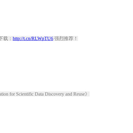
灯片下载：
http://t.cn/RLWpTU6
强烈推荐！
on for Scientific Data Discovery and Reuse》