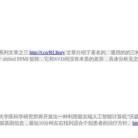
NLP系列文章之三
http://t.cn/RLlhsry
文章介绍了著名的、通用的的三种 word e
个 shifted PPMI 矩阵，它和SVD间没有本质的差异，具体分析见
学医科学研究所将开发出一种利用最尖端人工智能计算机“沃森(W
据基因信息，最短10分钟左右找到适合个别患者的治疗方针。
ht