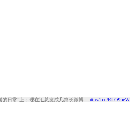
程序媛的日常”上；现在汇总发成几篇长微博：
http://t.cn/RLO9beW