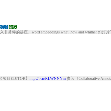
灯片
会议
的讲座。word embeddings what, how and whither 幻
项目EDITOR】
http://t.cn/RLWNNYm
参阅《Collaborative Annotati