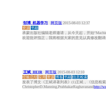
邹博_机器学习
网页版
2015-08-03 12:37
资源
书籍
承蒙出版社编辑老师邀请，从今天起，开始“Machine Learn
欢迎批评指正，我将根据大家的意见认真修改翻译
王斌_IIEIR
网页版
2015-08-03 12:10
经验总结
应用
资源
博客
书籍
信息检索
发表了博文《王斌译著列表》(1)王斌，《信息检
ChristopherD.Manning,PrabhakarRaghavanand
http://