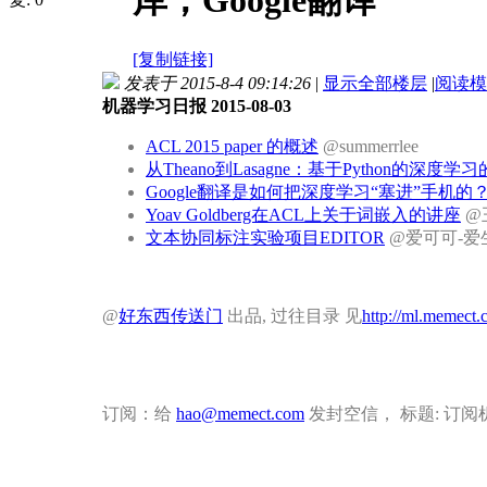
库；Google翻译
[复制链接]
发表于 2015-8-4 09:14:26
|
显示全部楼层
|
阅读模
机器学习日报 2015-08-03
ACL 2015 paper 的概述
@summerrlee
从Theano到Lasagne：基于Python的深度
Google翻译是如何把深度学习“塞进”手机的
Yoav Goldberg在ACL上关于词嵌入的讲座
@
文本协同标注实验项目EDITOR
@爱可可-爱
@
好东西传送门
出品, 过往目录 见
http://ml.memect
订阅：给
hao@memect.com
发封空信， 标题: 订