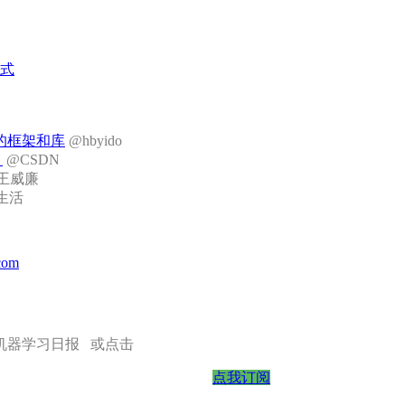
式
学习的框架和库
@hbyido
？
@CSDN
王威廉
生活
.com
阅机器学习日报 或点击
点我订阅