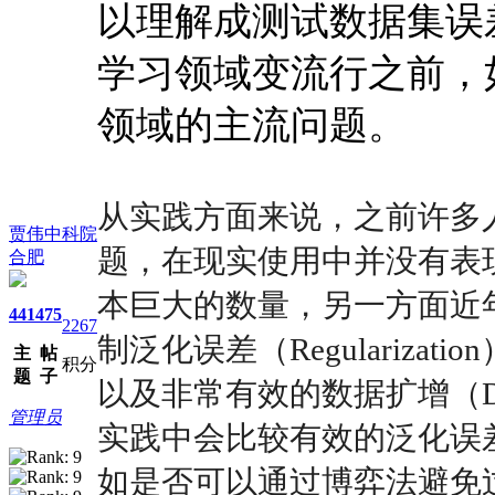
以理解成测试数据集误
学习领域变流行之前，
领域的主流问题。
从实践方面来说，之前许多
贾伟中科院
题，在现实使用中并没有表
合肥
本巨大的数量，另一方面近
441
475
2267
制泛化误差（Regularizatio
主
帖
积分
题
子
以及非常有效的数据扩增（Dat
管理员
实践中会比较有效的泛化误
如是否可以通过博弈法避免