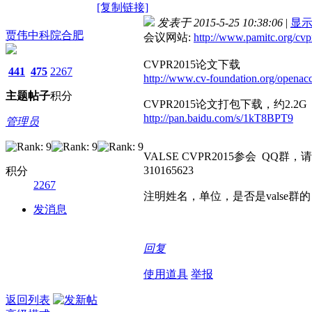
[复制链接]
发表于 2015-5-25 10:38:06
|
显
贾伟中科院合肥
会议网站:
http://www.pamitc.org/cvp
CVPR2015论文下载
441
475
2267
http://www.cv-foundation.org/opena
主题
帖子
积分
CVPR2015论文打包下载，约2.2G
http://pan.baidu.com/s/1kT8BPT9
管理员
VALSE CVPR2015参会 QQ群，
310165623
积分
2267
注明姓名，单位，是否是valse群
发消息
回复
使用道具
举报
返回列表