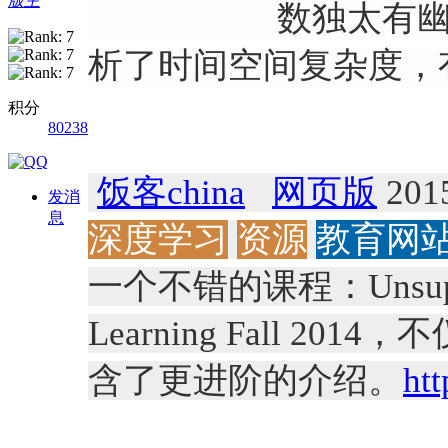
版主
数独太有幽默感了
析了时间空间复杂度，
积分
80238
饭客china
网页版
2015
发消
息
深度学习
资源
教育网
一个不错的课程：Unsupervis
Learning Fall 20
含了更进阶的介绍。
ht