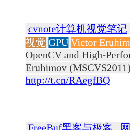
cvnote计算机视觉笔记
视觉
GPU
Victor Eruhi
OpenCV and High-Perfor
Eruhimov (MSCVS2
http://t.cn/RAegfBQ
FreeBuf黑客与极客