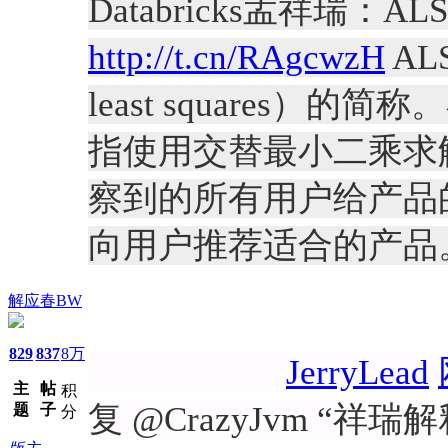
Databricks孟祥瑞：ALS
http://t.cn/RAgcwzH
AL
least squares）
指使用交替最小二乘求
察到的所有用户给产品
向用户推荐适合的产品
解应春BW
829
837
8万
JerryLead
主
帖
积
复 @CrazyJvm “祥
题
子
分